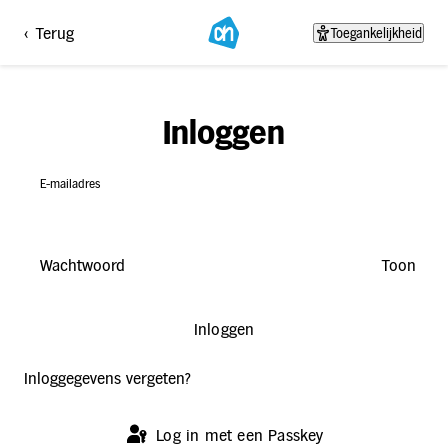
AH.nl Login
<
Terug
Toegankelijkheid
Inloggen
E-mailadres
Wachtwoord
Toon
Inloggen
Inloggegevens vergeten?
Log in met een Passkey